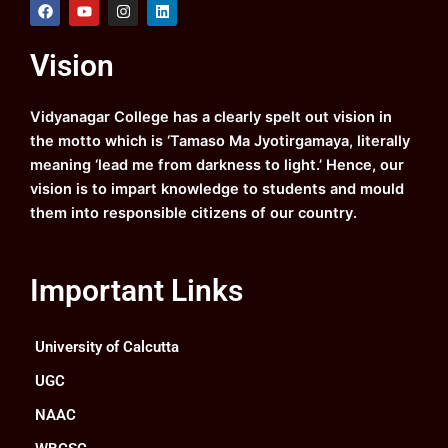
F
Y
I
L
a
o
n
i
c
u
s
n
e
t
t
k
Vision
b
u
a
e
o
b
g
d
o
e
r
i
k
a
n
Vidyanagar College has a clearly spelt out vision in
m
the motto which is ‘Tamaso Ma Jyotirgamaya, literally
meaning ‘lead me from darkness to light.’ Hence, our
vision is to impart knowledge to students and mould
them into responsible citizens of our country.
Important Links
University of Calcutta
UGC
NAAC