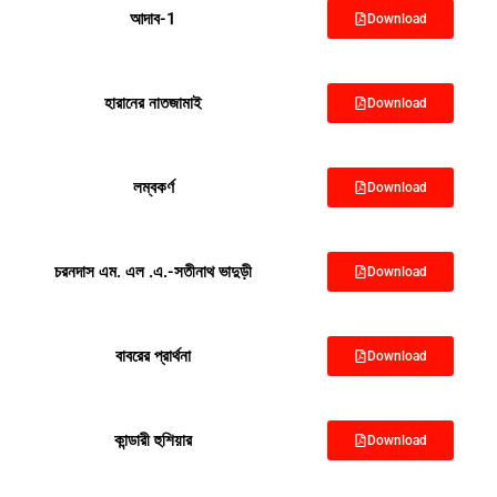
আদাব-1
Download
হারানের নাতজামাই
Download
লম্বকর্ণ
Download
চরনদাস এম. এল .এ.-সতীনাথ ভাদুড়ী
Download
বাবরের প্রার্থনা
Download
কান্ডারী হুশিয়ার
Download